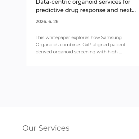
Data-centric organoid services for
predictive drug response and next-
generation oncology research
2026. 6. 26
This whitepaper explores how Samsung
Organoids combines GxP-aligned patient-
derived organoid screening with high-
content screening (HCS), multi-omics
analysis, and clinical data to generate
clinically
Our Services