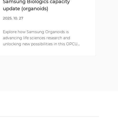
Samsung Biologics capacity
삼성
update (organoids)
오가
2025. 10. 27
2025. 
Explore how Samsung Organoids is
신약 
advancing life sciences research and
주목받
unlocking new possibilities in this OPCU
추세에
webinar.
생산을
오가노
공개했
걸쳐 
오가노