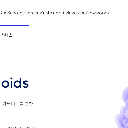
Our Services
Careers
Sustainability
Investors
Newsroom
 서비스
oids
 오가노이드를 통해