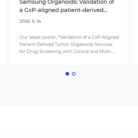
Samsung Organoids: Validation of
a GxP-aligned patient-derived
tumor organoid services for drug
2026. 5. 14
screening with clinical and multi-
omics data
Our latest poster, “Validation of a GxP-Aligned
Patient-Derived Tumor Organoids Services
for Drug Screening with Clinical and Multi-
Omics Data,” highlights how Samsung
Organoids integrates clinically