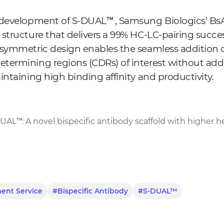
 development of S-DUAL™ , Samsung Biologics’ BsA
structure that delivers a 99% HC-LC-pairing succes
asymmetric design enables the seamless addition 
termining regions (CDRs) of interest without add
intaining high binding affinity and productivity.
AL™: A novel bispecific antibody scaffold with higher 
ent Service
#Bispecific Antibody
#S-DUAL™