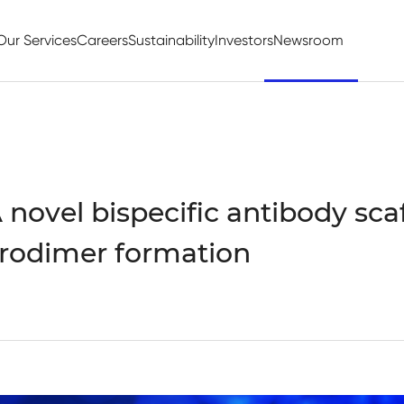
Our Services
Careers
Sustainability
Investors
Newsroom
novel bispecific antibody sca
erodimer formation