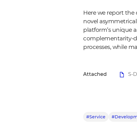
Here we report the
novel asymmetrical 
platform’s unique 
complementarity-de
processes, while ma
Attached
S-DU
#Service
#Developm