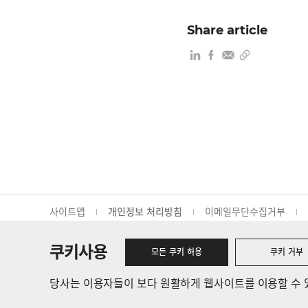
Share article
개인정보 처리방침
사이트맵
이메일무단수집거부
방문등록시스템
쿠키사용
모든 쿠키 허용
쿠키 거부
인천광역시 연수구 송도바이오대로 300
오시는 길
당사는 이용자들이 보다 원활하게 웹사이트를 이용할 수 
ⓒ 2025 Samsung Biologics. All rights reserved.