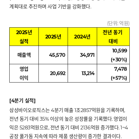
계획대로 추진하며 사업 기반을 강화했다.
(단위: 억원)
2025
년
전년
동기
2025
년
2024
년
실적
대비
10,599
매출액
45,570
34,971
(+30%)
영업
7,478
20,692
13,214
이익
(+57%)
[4
분기 실적]
삼성바이오로직스는 4분기 매출 1조2857억원을 기록하며,
전년 동기 대비 35% 이상의 높은 성장률을 기록했다. 영업이
익은 5283억원으로, 전년 동기 대비 2136억원 증가했다. 1~4
공장 풀가동 지속에 따라 제품 생산량이 증가한 결과이다.