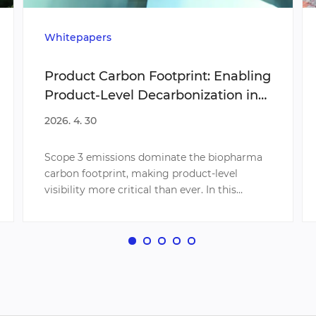
Whitepapers
Product Carbon Footprint: Enabling
Product-Level Decarbonization in
Biopharma
2026. 4. 30
Scope 3 emissions dominate the biopharma
carbon footprint, making product-level
visibility more critical than ever. In this
whitepaper, Jimin Han, Director of ESG at
Samsung Biologics, explores how