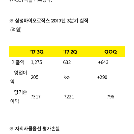
※ 삼성바이오로직스 2017년 3분기 실적
(
억원
)
'17 3Q
'17 2Q
QOQ
매출액
1,275
632
+643
영업이
205
+290
?85
익
당기순
?
317
?221
?96
이익
※ 자회사콜옵션 평가손실