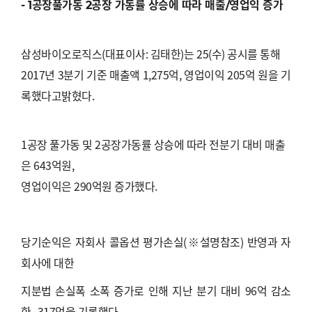
- 1
공장풀가동
2
공장 가동률 상승에 따라 매출
/
영업익 증가
삼성바이오로직스
(
대표이사
:
김태한
)
는
25(
수
)
공시를 통해
2017
년
3
분기 기준 매출액
1,275
억
,
영업이익
205
억 원을 기
록했다고밝혔다
.
1공장 풀가동 및
2
공장가동률 상승에 따라 전분기 대비 매출
은
643
억원
,
영업이익은
290
억원 증가했다
.
당기순익은 자회사 콜옵션 평가손실
(
※
설명참조
)
반영과 자
회사에 대한
지분법 손실폭 소폭 증가로 인해 지난 분기 대비
96
억 감소
한
-317
억을 기록했다
.