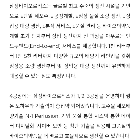
삼성바이오로직스는 글로벌 최고 수준의 생산 시설을 기반
으로
△
단일 세포주
,
△
공정개발
,
△
임상 물질 소량 생산
,
△
상
업용 대량 생산
,
△
분석 서비스
,
△
품질 관리 등 바이오의약품
개발 초기 단계부터 상업 생산까지 전 과정을 아우르는 엔
드투엔드
(End-to-end)
서비스를 제공합니다
. 1
천 리터부
터
1
만
5
천 리터까지 다양한 규모의 배양기 라인업을 갖춰
임상용 소량 생산부터 및 상업용 대량 생산까지 유연하게
대응할 수 있는 점도 특징입니다
.
4
공장에는 삼성바이오로직스가
1, 2, 3
공장을 운영하며 쌓
은 노하우와 기술력이 총집약 되어있습니다
.
고수율 세포배
양기술
N-1 Perfusion,
기업 품질 통합 시스템 통한 데이
터 디지털화
,
사이버 보안 등 첨단 기술을 적용해 고품질의
바이오의약품을 더 빠르고 효율적으로 생산할 수 있습니다
.