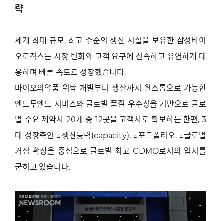
략
세계 최대 규모
,
최고 수준의 생산 시설을 보유한 삼성바이
오로직스는 시장 변화와 고객 요구에 신속하고 유연하게 대
응하며 빠른 속도로 성장했습니다
.
바이오의약품 위탁 개발부터 생산까지 원스톱으로 가능한
엔드투엔드 서비스와 글로벌 품질 우수성을 기반으로 글로
벌 주요 제약사
20
개 중
12
곳을 고객사로 확보하는 한편
, 3
대 성장축인
△
생산능력
(capacity),
△
포트폴리오
,
△
글로벌
거점 확장을 중심으로 글로벌 최고
CDMO
로서의 입지를
굳히고 있습니다
.