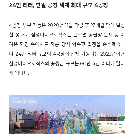
24
만 리터
,
단일 공장 세계 최대 규모
4
공장
4
공장 부분 가동은
2020
년
11
월 착공 후
23
개월 만에 달성
한 성과로
,
삼성바이오로직스는 글로벌 공급망 문제 등 어
려운 환경 속에서도 착공 당시 약속한 일정을 준수했습니
다
. 24
만 리터 규모의
4
공장이 전체 가동되는
2023
년이면
삼성바이오로직스의 총생산 규모는
60
만
4
천 리터에 달하
게 됩니다
.