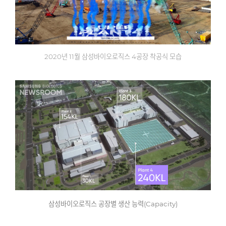
2020
년
11
월 삼성바이오로직스
4
공장 착공식 모습
삼성바이오로직스 공장별 생산 능력
(Capacity)