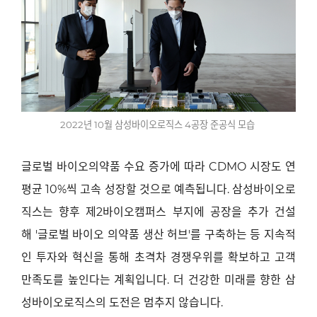
2022년 10월 삼성바이오로직스 4공장 준공식 모습
글로벌 바이오의약품 수요 증가에 따라
CDMO
시장도 연
평균
10%
씩 고속 성장할 것으로 예측됩니다
.
삼성바이오로
직스는 향후 제
2
바이오캠퍼스 부지에 공장을 추가 건설
해
'
글로벌 바이오 의약품 생산 허브
'
를 구축하는 등 지속적
인 투자와 혁신을 통해 초격차 경쟁우위를 확보하고 고객
만족도를 높인다는 계획입니다
.
더 건강한 미래를 향한 삼
성바이오로직스의 도전은 멈추지 않습니다
.