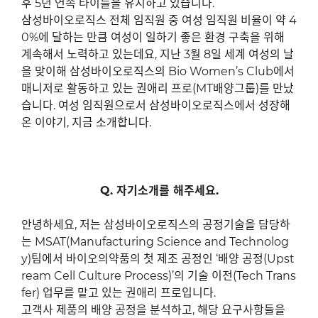
후
5
년 연속 타이틀을 유지하고 있습니다
.
삼성바이오로직스 전체 임직원 중 여성 임직원 비율이 약
4
0%
에 달하는 만큼 여성이 일하기 좋은 환경 구축을 위해
계속해서 노력하고 있는데요
,
지난
3
월
8
일 세계 여성의 날
을 맞이해 삼성바이오로직스의
Bio Women’s Club
에서
매니저로 활동하고 있는 권애리 프로
(MT
배양그룹
)
를 만났
습니다
.
여성 임직원으로서 삼성바이오로직스에서 성장해
온 이야기
,
지금 소개합니다
.
Q.
자기소개를 해주세요
.
안녕하세요
,
저는 삼성바이오로직스의 공정기술을 담당하
는
MSAT(Manufacturing Science and Technolog
y)
팀에서 바이오의약품의 첫 제조 공정인
‘
배양 공정
(Upst
ream Cell Culture Process)’
의 기술 이전
(Tech Trans
fer)
업무를 맡고 있는 권애리 프로입니다
.
고객사 제품의 배양 공정을 분석하고
,
해당 요구사항들을