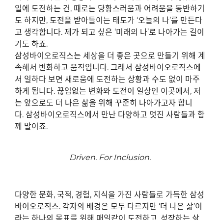
일에 도전하는 건
,
때로는 당황스러움과 어려움을 동반하기
도 하지만
,
도전을 받아들이는 태도가
‘
오늘의 나
’
를 만든다
고 생각합니다
.
제가 되고 싶은
‘
미래의 나
’
로 나아가는 길이
기도 하죠
.
삼성바이오로직스는 세상을 더 좋은 곳으로 만들기 위해 계
속해서 변화하고 움직입니다
.
그래서 삼성바이오로직스에
서 일하다 보면 새로움에 도전하는 상황과 수도 없이 마주
하게 됩니다
.
끊임없는 변화와 도전이 일상인 이곳에서
,
저
는 앞으로도 더 나은 삶을 위해 꾸준히 나아가고자 합니
다
.
삼성바이오로직스에서 만난 다양하고 멋진 사람들과 함
께 말이죠
.
Driven. For Inclusion.
다양한 문화
,
국적
,
경험
,
지식을 가진 사람들로 가득한 삼성
바이오로직스
.
각자의 배경은 모두 다르지만
‘
더 나은 삶
’
이
라는 하나의 목표를 위해 매일같이 도전하고
,
성장하는 삶