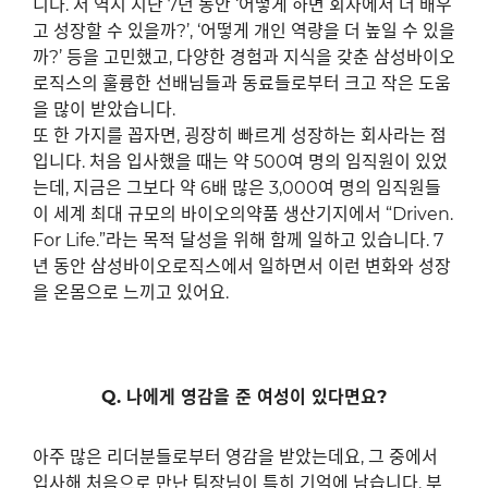
니다
.
저 역시 지난
7
년 동안
‘
어떻게 하면 회사에서 더 배우
고 성장할 수 있을까
?’, ‘
어떻게 개인 역량을 더 높일 수 있을
까
?’
등을 고민했고
,
다양한 경험과 지식을 갖춘 삼성바이오
로직스의 훌륭한 선배님들과 동료들로부터 크고 작은 도움
을 많이 받았습니다
.
또 한 가지를 꼽자면
,
굉장히 빠르게 성장하는 회사라는 점
입니다
.
처음 입사했을 때는 약
500
여 명의 임직원이 있었
는데
,
지금은 그보다 약
6
배 많은
3,000
여 명의 임직원들
이 세계 최대 규모의 바이오의약품 생산기지에서
“Driven.
For Life.”
라는 목적 달성을 위해 함께 일하고 있습니다
. 7
년 동안 삼성바이오로직스에서 일하면서 이런 변화와 성장
을 온몸으로 느끼고 있어요
.
Q.
나에게 영감을 준 여성이 있다면요
?
아주 많은 리더분들로부터 영감을 받았는데요
,
그 중에서
입사해 처음으로 만난 팀장님이 특히 기억에 남습니다
.
부